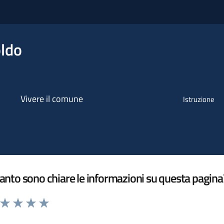
ldo
Vivere il comune
Istruzione
nto sono chiare le informazioni su questa pagina
a da 1 a 5 stelle la pagina
ta 1 stelle su 5
Valuta 2 stelle su 5
Valuta 3 stelle su 5
Valuta 4 stelle su 5
Valuta 5 stelle su 5