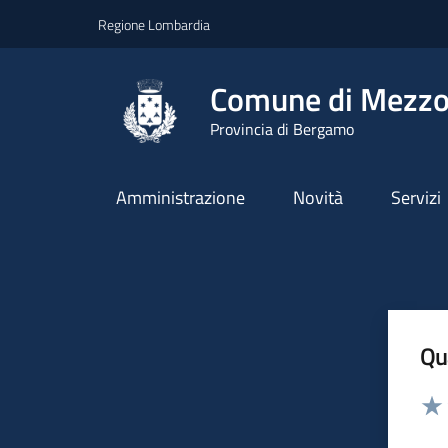
Vai ai contenuti
Vai al footer
Regione Lombardia
Comune di Mezzo
Provincia di Bergamo
Amministrazione
Novità
Servizi
Qua
Valut
Valu