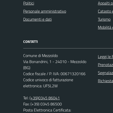
Politici
Appalti p
Personale amministrativo
Catasto e
Documenti e dati
Turismo
Mobilità 
CONTATTI
Comune di Mezzoldo
Leggi le
Via Bonandrini, 1 - 24010 - Mezzoldo
Prenota
(BG)
Segnalazi
Codice fiscale / P. IVA: 00671320166
Codice univoco di fatturazione
Richiesta
elettronica: UF5L2W
Tel:
(+39)0345 86041
Fax: (+39) 0345 86500
Posta Elettronica Certificata: