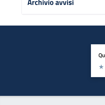
Archivio avvisi
Qua
Valut
Valu