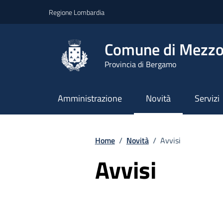
Vai ai contenuti
Vai al footer
Regione Lombardia
Comune di Mezzo
Provincia di Bergamo
Amministrazione
Novità
Servizi
Home
/
Novità
/
Avvisi
Avvisi