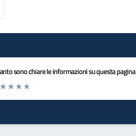
nto sono chiare le informazioni su questa pagina
a da 1 a 5 stelle la pagina
ta 1 stelle su 5
Valuta 2 stelle su 5
Valuta 3 stelle su 5
Valuta 4 stelle su 5
Valuta 5 stelle su 5