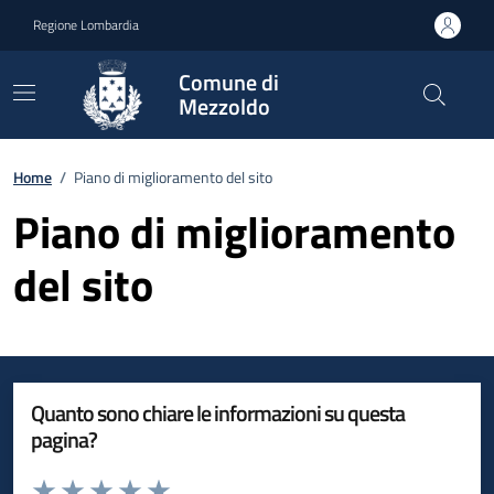
Vai ai contenuti
Vai al footer
Regione Lombardia
Comune di
Mezzoldo
Home
/
Piano di miglioramento del sito
Piano di miglioramento
del sito
Quanto sono chiare le informazioni su questa
pagina?
Valuta da 1 a 5 stelle la pagina