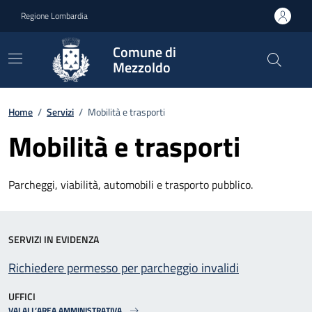
Vai ai contenuti
Vai al footer
Regione Lombardia
Comune di
Mezzoldo
Home
/
Servizi
/
Mobilità e trasporti
Mobilità e trasporti
Parcheggi, viabilità, automobili e trasporto pubblico.
SERVIZI IN EVIDENZA
Richiedere permesso per parcheggio invalidi
UFFICI
VAI ALL’AREA AMMINISTRATIVA