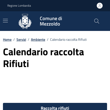
Vai ai contenuti
Vai al footer
Regione Lombardia
Comune di
Mezzoldo
Home
/
Servizi
/
Ambiente
/
Calendario raccolta Rifiuti
Calendario raccolta
Rifiuti
Raccolta rifiuti