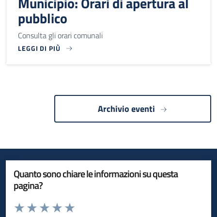
Municipio: Orari di apertura al
pubblico
Consulta gli orari comunali
LEGGI DI PIÙ
CONSULTA GLI ORARI COMUNALI
Archivio eventi
Quanto sono chiare le informazioni su questa
pagina?
Valuta da 1 a 5 stelle la pagina