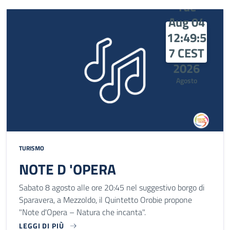
Tue
Aug 04
12:49:5
7 CEST
2026
Agosto
TURISMO
NOTE D 'OPERA
Sabato 8 agosto alle ore 20:45 nel suggestivo borgo di
Sparavera, a Mezzoldo, il Quintetto Orobie propone
"Note d'Opera – Natura che incanta".
LEGGI DI PIÙ
SABATO 8 AGOSTO ALLE ORE 20:45 NEL SUGGESTIVO BORGO