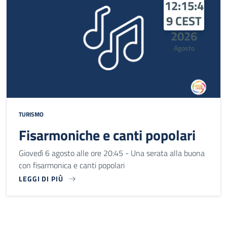
12:15:4
9 CEST
2026
Agosto
TURISMO
Fisarmoniche e canti popolari
Giovedì 6 agosto alle ore 20:45 - Una serata alla buona
con fisarmonica e canti popolari
LEGGI DI PIÙ
GIOVEDÌ 6 AGOSTO ALLE ORE 20:45 - UNA SERATA ALLA B