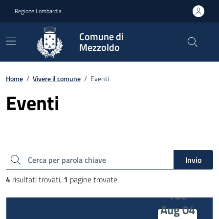
Vai ai contenuti
Vai al footer
Regione Lombardia
Comune di
Mezzoldo
Home
/
Vivere il comune
/
Eventi
Eventi
Cerca una parola chiave
Invio
4
risultati trovati,
1
pagine trovate.
Tue
Aug 04