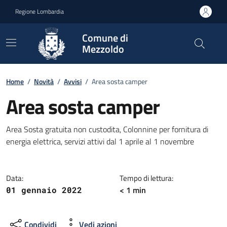
Vai ai contenuti
Vai al footer
Regione Lombardia
Comune di
Mezzoldo
Home
/
Novità
/
Avvisi
/
Area sosta camper
Area sosta camper
Dettagli della notizia
Area Sosta gratuita non custodita, Colonnine per fornitura di
energia elettrica, servizi attivi dal 1 aprile al 1 novembre
Data:
Tempo di lettura:
< 1 min
01 gennaio 2022
Condividi
Vedi azioni