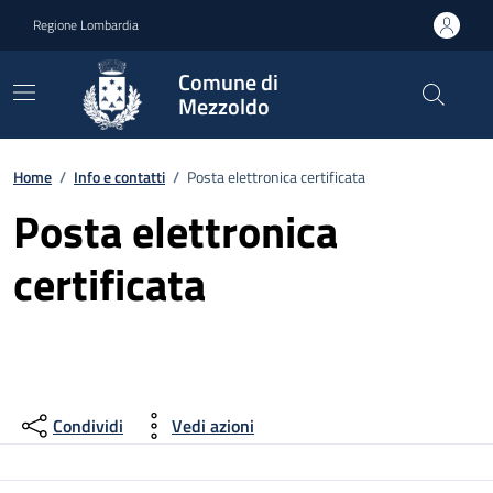
Vai ai contenuti
Vai al footer
Regione Lombardia
Comune di
Mezzoldo
Home
/
Info e contatti
/
Posta elettronica certificata
Posta elettronica
certificata
Condividi
Vedi azioni