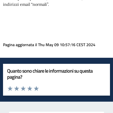
indirizzi email “normali”.
Pagina aggiornata il Thu May 09 10:57:16 CEST 2024
Quanto sono chiare le informazioni su questa
pagina?
Valuta da 1 a 5 stelle la pagina
Valuta 1 stelle su 5
Valuta 2 stelle su 5
Valuta 3 stelle su 5
Valuta 4 stelle su 5
Valuta 5 stelle su 5