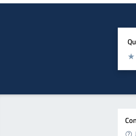
Qua
Valut
Valu
Con