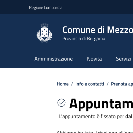
Vai ai contenuti
Vai al footer
Regione Lombardia
Comune di Mezzo
Provincia di Bergamo
Amministrazione
Novità
Servizi
Home
/
Info e contatti
/
Prenota a
Appuntam
L’appuntamento è fissato per
dal
Abbiamo inviato il riepilogo all’ema