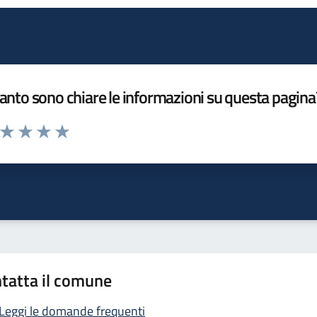
nto sono chiare le informazioni su questa pagina
a da 1 a 5 stelle la pagina
ta 1 stelle su 5
Valuta 2 stelle su 5
Valuta 3 stelle su 5
Valuta 4 stelle su 5
Valuta 5 stelle su 5
tatta il comune
Leggi le domande frequenti