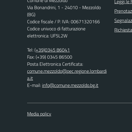
Comune di Mezzoldo
Leggi le
Via Bonandrini, 1 - 24010 - Mezzoldo
Prenota
(BG)
Segnalazi
Codice fiscale / P. IVA: 00671320166
Codice univoco di fatturazione
Richiesta
elettronica: UF5L2W
Tel:
(+39)0345 86041
Fax: (+39) 0345 86500
Posta Elettronica Certificata:
comune.mezzoldo@pec.regione.lombardi
a.it
E-mail:
info@comune.mezzoldo.bg.it
Media policy