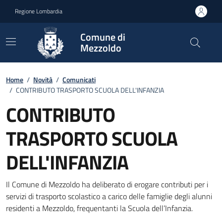
Vai ai contenuti
Vai al footer
Regione Lombardia
Comune di
Mezzoldo
Home
/
Novità
/
Comunicati
/
CONTRIBUTO TRASPORTO SCUOLA DELL'INFANZIA
CONTRIBUTO
TRASPORTO SCUOLA
DELL'INFANZIA
Dettagli della notizia
Il Comune di Mezzoldo ha deliberato di erogare contributi per i
servizi di trasporto scolastico a carico delle famiglie degli alunni
residenti a Mezzoldo, frequentanti la Scuola dell’Infanzia.