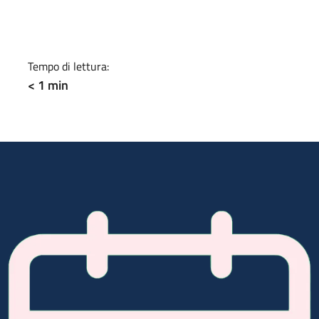
a
Tempo di lettura:
< 1 min