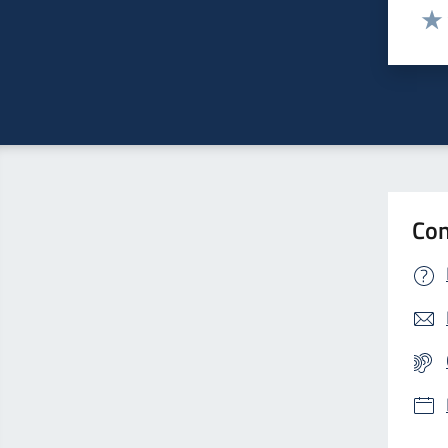
Valut
Valu
Con