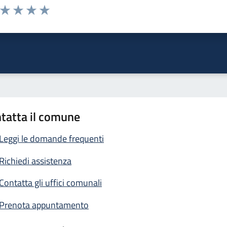
a da 1 a 5 stelle la pagina
ta 1 stelle su 5
Valuta 2 stelle su 5
Valuta 3 stelle su 5
Valuta 4 stelle su 5
Valuta 5 stelle su 5
tatta il comune
Leggi le domande frequenti
Richiedi assistenza
Contatta gli uffici comunali
Prenota appuntamento