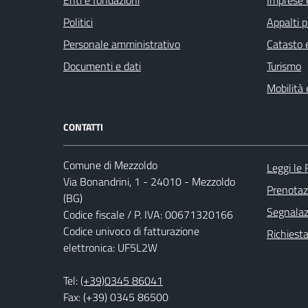
Enti e fondazioni
Imprese 
Politici
Appalti p
Personale amministrativo
Catasto e
Documenti e dati
Turismo
Mobilità 
CONTATTI
Comune di Mezzoldo
Leggi le
Via Bonandrini, 1 - 24010 - Mezzoldo
Prenota
(BG)
Segnalazi
Codice fiscale / P. IVA: 00671320166
Codice univoco di fatturazione
Richiesta
elettronica: UF5L2W
Tel:
(+39)0345 86041
Fax: (+39) 0345 86500