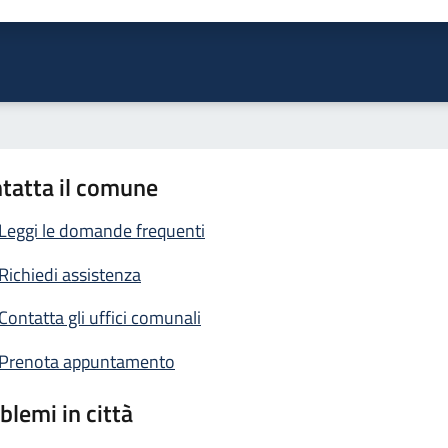
ta 1 stelle su 5
Valuta 2 stelle su 5
Valuta 3 stelle su 5
Valuta 4 stelle su 5
Valuta 5 stelle su 5
tatta il comune
Leggi le domande frequenti
Richiedi assistenza
Contatta gli uffici comunali
Prenota appuntamento
blemi in città