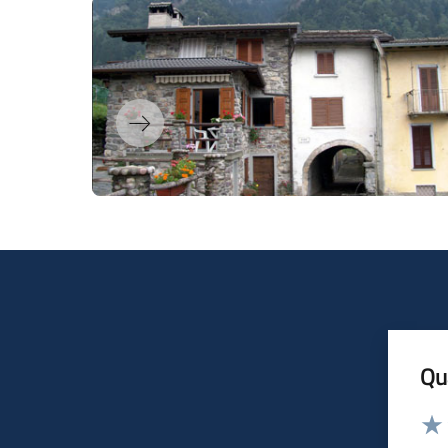
Qua
Valut