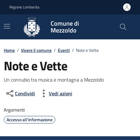
Vai ai contenuti
Vai al footer
Regione Lombardia
Comune di
Mezzoldo
Home
/
Vivere il comune
/
Eventi
/
Note e Vette
Note e Vette
Dettagli della notizia
Un connubio tra musica e montagna a Mezzoldo
Condividi
Vedi azioni
Argomenti
Accesso all'informazione