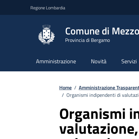
Vai ai contenuti
Vai al footer
Regione Lombardia
Comune di Mezzo
Provincia di Bergamo
Amministrazione
Novità
Servizi
Home
/
Amministrazione Trasparen
/
Organismi indipendenti di valutazi
Organismi in
valutazione,