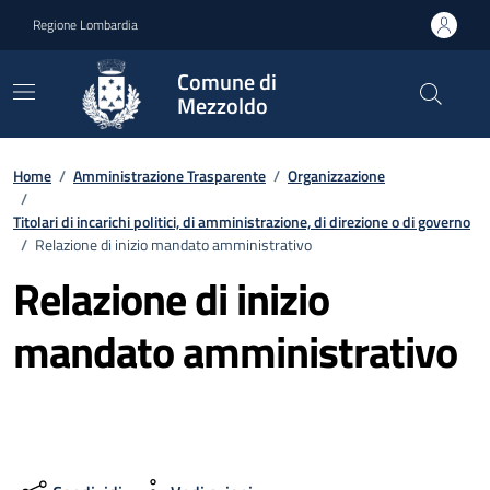
Vai ai contenuti
Vai al footer
Regione Lombardia
Comune di
Mezzoldo
Home
/
Amministrazione Trasparente
/
Organizzazione
/
Titolari di incarichi politici, di amministrazione, di direzione o di governo
/
Relazione di inizio mandato amministrativo
Relazione di inizio
mandato amministrativo