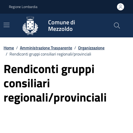
Vai ai contenuti
Vai al footer
Regione Lombardia
Comune di
Mezzoldo
Home
/
Amministrazione Trasparente
/
Organizzazione
/
Rendiconti gruppi consiliari regionali/provinciali
Rendiconti gruppi
consiliari
regionali/provinciali