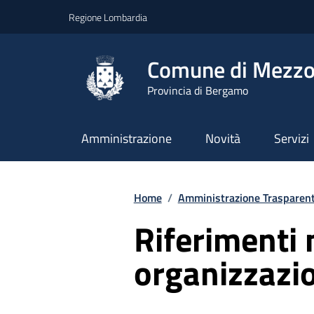
Vai ai contenuti
Vai al footer
Regione Lombardia
Comune di Mezzo
Provincia di Bergamo
Amministrazione
Novità
Servizi
Home
/
Amministrazione Trasparen
Riferimenti 
organizzazio