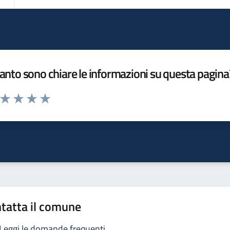
nto sono chiare le informazioni su questa pagina
a da 1 a 5 stelle la pagina
ta 1 stelle su 5
Valuta 2 stelle su 5
Valuta 3 stelle su 5
Valuta 4 stelle su 5
Valuta 5 stelle su 5
tatta il comune
Leggi le domande frequenti