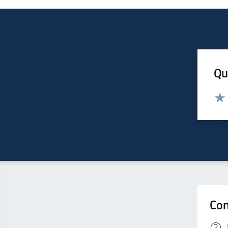
Qua
Valut
Valu
Con