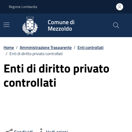
Vai ai contenuti
Vai al footer
Regione Lombardia
Comune di
Mezzoldo
Home
/
Amministrazione Trasparente
/
Enti controllati
/
Enti di diritto privato controllati
Enti di diritto privato
controllati