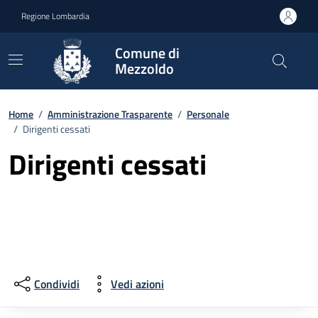
Vai ai contenuti
Vai al footer
Regione Lombardia
Comune di
Mezzoldo
Home
/
Amministrazione Trasparente
/
Personale
/
Dirigenti cessati
Dirigenti cessati
Condividi
Vedi azioni