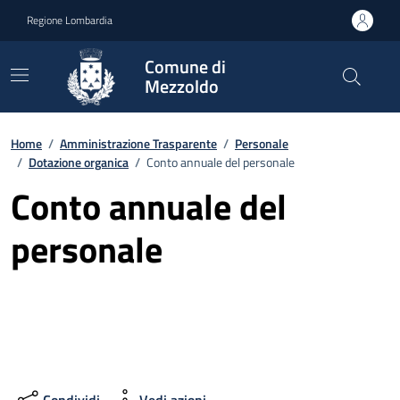
Vai ai contenuti
Vai al footer
Regione Lombardia
Comune di
Mezzoldo
Home
/
Amministrazione Trasparente
/
Personale
/
Dotazione organica
/
Conto annuale del personale
Conto annuale del
personale